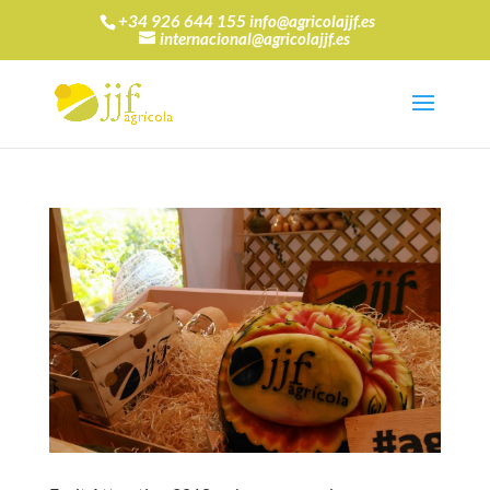
+34 926 644 155 info@agricolajjf.es
internacional@agricolajjf.es