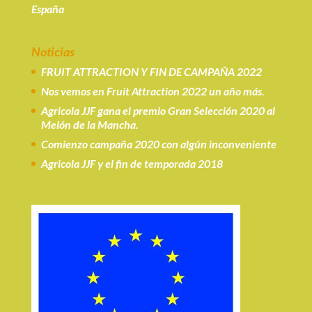
España
Noticias
FRUIT ATTRACTION Y FIN DE CAMPAÑA 2022
Nos vemos en Fruit Attraction 2022 un año más.
Agricola JJF gana el premio Gran Selección 2020 al
Melón de la Mancha.
Comienzo campaña 2020 con algún inconveniente
Agricola JJF y el fin de temporada 2018