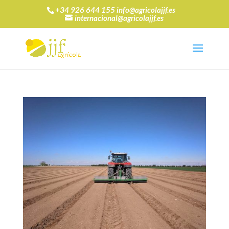
+34 926 644 155 info@agricolajjf.es
internacional@agricolajjf.es