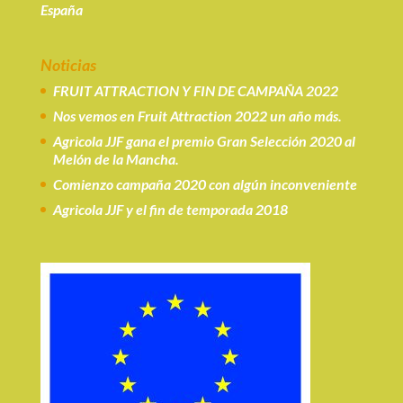
España
Noticias
FRUIT ATTRACTION Y FIN DE CAMPAÑA 2022
Nos vemos en Fruit Attraction 2022 un año más.
Agricola JJF gana el premio Gran Selección 2020 al
Melón de la Mancha.
Comienzo campaña 2020 con algún inconveniente
Agricola JJF y el fin de temporada 2018