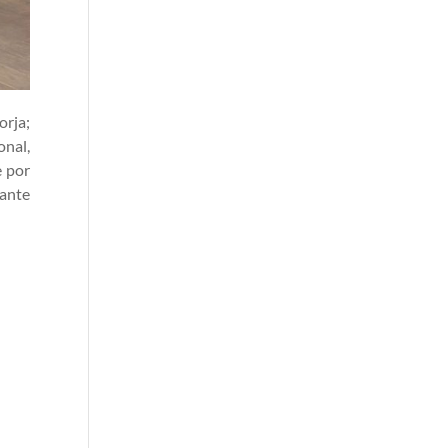
orja;
onal,
e por
tante