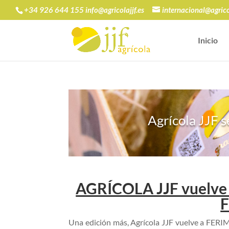
+34 926 644 155 info@agricolajjf.es
internacional@agricol
Inicio
Agrícola JJF 
AGRÍCOLA JJF vuelve a
F
Una edición más, Agrícola JJF vuelve a FERIME