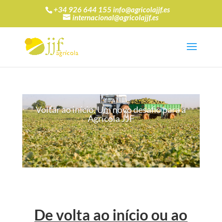
+34 926 644 155 info@agricolajjf.es
internacional@agricolajjf.es
Voltar ao início. Um novo desafio para a
Agricola JJF
De volta ao início ou ao